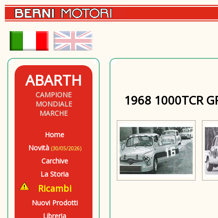
ABARTH
CAMPIONE
1968 1000TCR G
MONDIALE
MARCHE
Home
Novità
(30/05/2026)
Carchive
La Storia
Ricambi
Nuovi Prodotti
Libreria