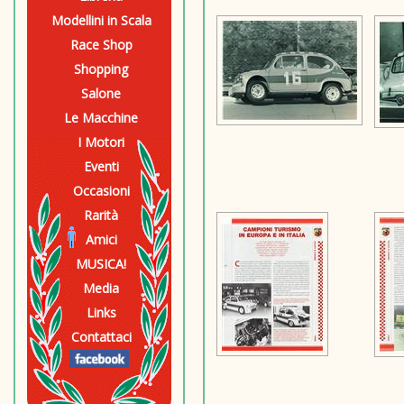
Modellini in Scala
Race Shop
Shopping
Salone
Le Macchine
I Motori
Eventi
Occasioni
Rarità
Amici
MUSICA!
Media
Links
Contattaci