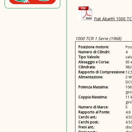
Fiat Abarth 1000 TC
1000 TCR 1 Serie (1968)
Posizione motore:
Pos
Numero di Cilindri:
4
Tipo Valvole:
valv
Alesaggio x Corsa:
65 
Cilindrata:
982
Rapporto di Compressione:
12,
Alimentazione:
2 W
DC
Potenza Massima:
106
giri
Coppia Massima:
11 
giri
Numero di Marce:
5
Rapporto al Ponte:
4,6
Cerchi ant.:
4.50
Cerchi post.:
4.50
Freni ant.:
dis