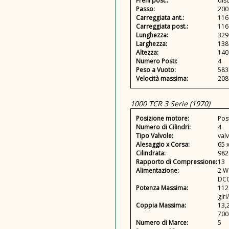
Freni post.:
dis
Passo:
20
Carreggiata ant.:
11
Carreggiata post.:
11
Lunghezza:
32
Larghezza:
13
Altezza:
14
Numero Posti:
4
Peso a Vuoto:
583
Velocità massima:
208
1000 TCR 3 Serie (1970)
Posizione motore:
Pos
Numero di Cilindri:
4
Tipo Valvole:
valv
Alesaggio x Corsa:
65 
Cilindrata:
982
Rapporto di Compressione:
13
Alimentazione:
2 W
DC
Potenza Massima:
112
giri
Coppia Massima:
13,
700
Numero di Marce:
5