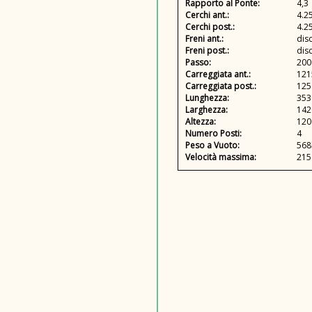
Rapporto al Ponte:
4,3
Cerchi ant.:
4.25
Cerchi post.:
4.25
Freni ant.:
dis
Freni post.:
dis
Passo:
20
Carreggiata ant.:
12
Carreggiata post.:
12
Lunghezza:
35
Larghezza:
14
Altezza:
12
Numero Posti:
4
Peso a Vuoto:
568
Velocità massima:
215