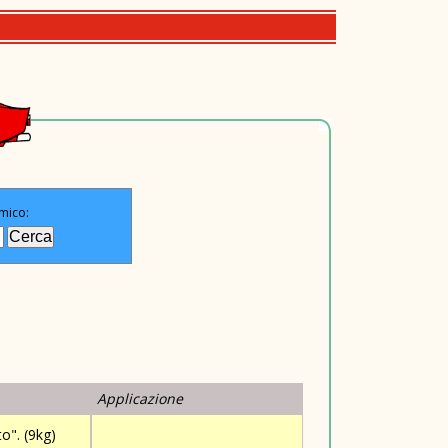
mico:
Applicazione
o". (9kg)