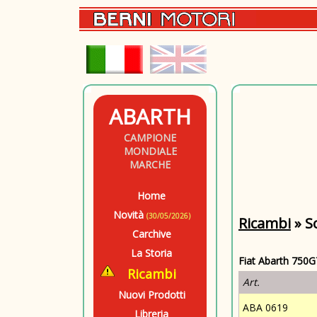
ABARTH
CAMPIONE
MONDIALE
MARCHE
Home
Novità
(30/05/2026)
Ricambi
» S
Carchive
La Storia
Fiat Abarth 750G
Ricambi
Art.
Nuovi Prodotti
ABA 0619
Libreria