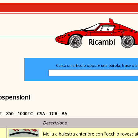
Ricambi
Cerca un articolo oppure una parola, frase o a
ospensioni
T - 850 - 1000TC - CSA - TCR - BA
Descrizione
Molla a balestra anteriore con "occhio rovesciat