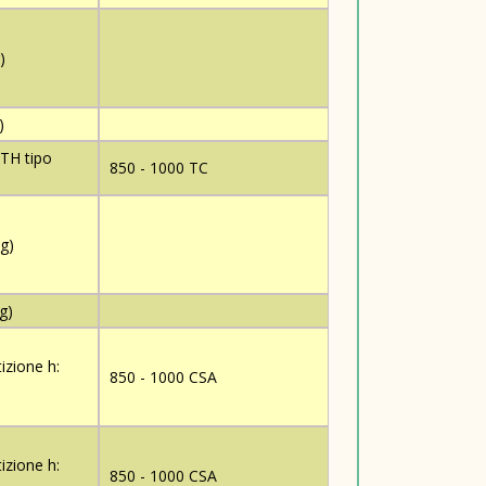
)
)
RTH tipo
850 - 1000 TC
g)
g)
izione h:
850 - 1000 CSA
izione h:
850 - 1000 CSA