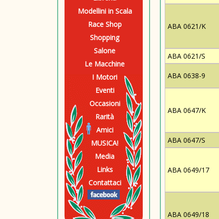
Modellini in Scala
Race Shop
ABA 0621/K
Shopping
Salone
ABA 0621/S
Le Macchine
ABA 0638-9
I Motori
Eventi
Occasioni
ABA 0647/K
Rarità
Amici
ABA 0647/S
MUSICA!
Media
Links
ABA 0649/17
Contattaci
ABA 0649/18