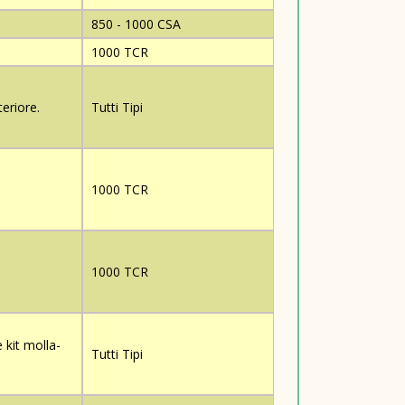
850 - 1000 CSA
1000 TCR
eriore.
Tutti Tipi
1000 TCR
1000 TCR
 kit molla-
Tutti Tipi