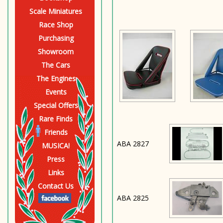
Scale Miniatures
Race Shop
Purchasing
Showroom
The Cars
The Engines
Events
Special Offers
Rare Finds
Friends
ABA 2827
MUSICA!
Press
Links
Contact Us
ABA 2825