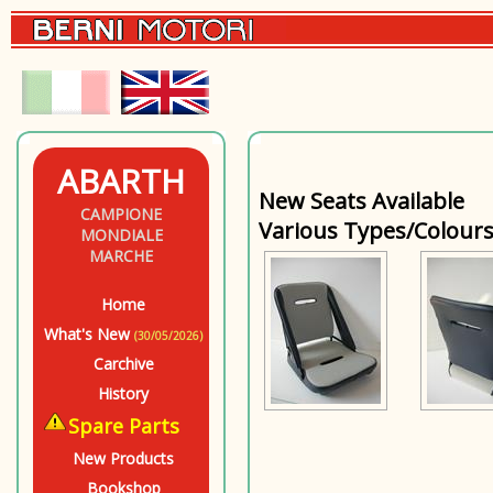
ABARTH
New Seats Available
CAMPIONE
Various Types/Colours
MONDIALE
MARCHE
Home
What's New
(30/05/2026)
Carchive
History
Spare Parts
New Products
Bookshop